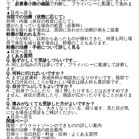
で、
必要最小限の確認
で判断し、プライバシーに配慮して進めま
す。
▲目次へ戻る
当院での治療（状態に応じて）
外用・内服（炎症の程度に応じて）
膿がたまっている場合の処置（必要時）
再発を繰り返す場合は、原因に合わせた治療計画をご提案
粉瘤が疑われる方へ
しこりが続く、以前からあったものが腫れてきた、何度も同じ場
所で炎症を繰り返す場合は、粉瘤のこともあります。
粉瘤の治療・手術について詳しく見る
▲目次へ戻る
よくある質問
Q. 恥ずかしくて受診しづらいです…
A. 同じお悩みの方は多いです。プライバシーに配慮して診察し
ます。
Q. 何科に行けばいいですか？
A. まずは皮膚科・形成外科が相談先になりやすいです。陰部で
腟入口付近のしこりが疑わしい場合は婦人科も選択肢です。
Q. 自分でつぶしてもよいですか？
A. ご自身でつぶしたり、強く押したりすることはおすすめでき
ません。炎症が悪化したり、感染が広がったりすることがありま
す。
Q. 痛みがなくても受診した方がよいですか？
A. 痛みがなくても、大きくなっている、繰り返す、見た目が気
になる場合は受診をご検討ください。
▲目次へ戻る
関連ページ
陰部・デリケートゾーンのできものの詳しい案内
粉瘤の治療・手術の総合案内
日帰り・当日対応・料金・症例・よくある質問
見た目の例（写真で確認）