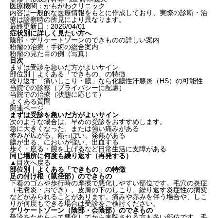
医療機関：かもがわクリニック
内容は一般的な医療情報をもとに作成しており、実際の診断・治
療は診察時の所見により異なります。
最終更新日：2026/04/01
症状別に詳しく見たい方へ
陰部・デリケートゾーンのできものの詳しい案内
粉瘤の治療・手術の総合案内
粉瘤の見た目の例（写真）
目次
まずは受診を急いだ方がよいサイン
部位別｜よくある「できもの」の特徴
繰り返す「痛いしこり・膿」なら化膿性汗腺炎（HS）の可能性
当院での診察（プライバシーに配慮）
当院での治療（状態に応じて）
よくある質問
関連ページ
まずは受診を急いだ方がよいサイン
次のような場合は、早めの受診をおすすめします。
急に大きくなった、または強い痛みがある
赤みが広がる、熱っぽい、発熱がある
膿が出る、においが強い、出血する
歩く・座る・腕を上げるなど日常生活に支障がある
同じ場所に何度も繰り返す（再発する）
▲目次へ戻る
部位別｜よくある「できもの」の特徴
足の付け根（鼠径部）のできもの
下着のゴムや歩行時の摩擦で悪化しやすい部位です。毛穴の炎症
（毛嚢炎・おでき）、皮膚の下のしこり、繰り返す炎症性の病変
などがみられることがあります。痛みや赤みを伴う場合や、しこ
りが何度もできる場合は受診をご検討ください。
デリケートゾーン（陰部・会陰部）のできもの
受診をためらって悪化してから来院される方も多い部位です。毛