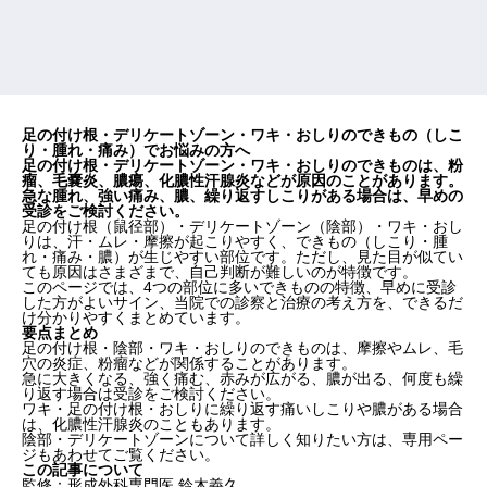
足の付け根・デリケートゾーン・ワキ・おしりのできもの（しこ
り・腫れ・痛み）でお悩みの方へ
足の付け根・デリケートゾーン・ワキ・おしりのできものは、粉
瘤、毛嚢炎、膿瘍、化膿性汗腺炎などが原因のことがあります。
急な腫れ、強い痛み、膿、繰り返すしこりがある場合は、早めの
受診をご検討ください。
足の付け根（鼠径部）・デリケートゾーン（陰部）・ワキ・おし
りは、汗・ムレ・摩擦が起こりやすく、できもの（しこり・腫
れ・痛み・膿）が生じやすい部位です。ただし、見た目が似てい
ても原因はさまざまで、自己判断が難しいのが特徴です。
このページでは、4つの部位に多いできものの特徴、早めに受診
した方がよいサイン、当院での診察と治療の考え方を、できるだ
け分かりやすくまとめています。
要点まとめ
足の付け根・陰部・ワキ・おしりのできものは、摩擦やムレ、毛
穴の炎症、粉瘤などが関係することがあります。
急に大きくなる、強く痛む、赤みが広がる、膿が出る、何度も繰
り返す場合は受診をご検討ください。
ワキ・足の付け根・おしりに繰り返す痛いしこりや膿がある場合
は、化膿性汗腺炎のこともあります。
陰部・デリケートゾーンについて詳しく知りたい方は、専用ペー
ジもあわせてご覧ください。
この記事について
監修：形成外科専門医 鈴木義久