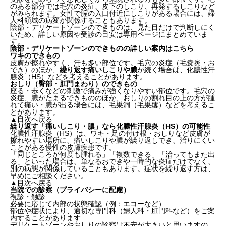
のある部分では毛穴の炎症、皮下のしこり、再発するしこりなど
がみられます。女性で腟の入口付近にしこりがある場合には、婦
人科領域の病変が関係することもあります。
陰部・デリケートゾーンのできものは、見た目だけで判断しにく
いため、詳しい原因や受診の目安は専用ページにまとめていま
す。
陰部・デリケートゾーンのできものの詳しい案内はこちら
ワキのできもの
皮膚が擦れやすく、汗も多い部位です。毛穴の炎症（毛嚢炎・お
でき）のほか、
繰り返す痛いしこりや膿
が続く場合は、化膿性汗
腺炎（HS）などを考えることがあります。
おしり（臀部・肛門まわり）のできもの
座る・歩くなどの刺激で痛みが強くなりやすい部位です。毛穴の
炎症、膿がたまるできもののほか、おしりの割れ目の上の方が腫
れて痛い・膿が出る場合には、毛巣洞（毛巣瘻）などを考えるこ
とがあります。
▲目次へ戻る
繰り返す「痛いしこり・膿」なら化膿性汗腺炎（HS）の可能性
化膿性汗腺炎（HS）は、ワキ・足の付け根・おしりなど皮膚が
擦れやすい場所に、痛いしこりや膿が繰り返しでき、治りにくい
ことがある慢性の皮膚疾患です。
「同じところが何度も腫れる」「複数できる」「治ってもまた出
る」といった場合は、単なるおできや一時的な炎症だけでなく、
別の病態が関係していることもあります。症状を繰り返す方は、
早めにご相談ください。
▲目次へ戻る
当院での診察（プライバシーに配慮）
視診・触診
必要に応じて内部の状態確認（例：エコーなど）
部位や症状により、適切な専門科（婦人科・肛門科など）をご案
内することがあります
デリケートゾーンやおしりの診察は不安が大きいと思いますの